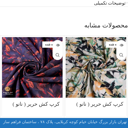
توضیحات تکمیلی
محصولات مشابه
فروخته شده
فروخته شده
کرپ کش حریر ( نانو )
کرپ کش حریر ( نانو )
تهران بازار بزرگ خیابان خیام کوچه کربلایی، پلاک ۷۸ ، ساختمان فراهم ساز