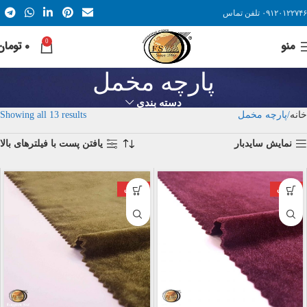
۰۹۱۲۰۱۲۲۷۴۶
تلفن تماس
منو
0
۰
تومان
پارچه مخمل
دسته بندی
خانه
پارچه مخمل
Showing all 13 results
نمایش سایدبار
یافتن پست با فیلترهای بالا
فروش
فروش