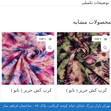
توضیحات تکمیلی
محصولات مشابه
فروخته شده
فروخته شده
کرپ کش حریر ( نانو )
کرپ کش حریر ( نانو )
تهران بازار بزرگ خیابان خیام کوچه کربلایی، پلاک ۷۸ ، ساختمان فراهم ساز